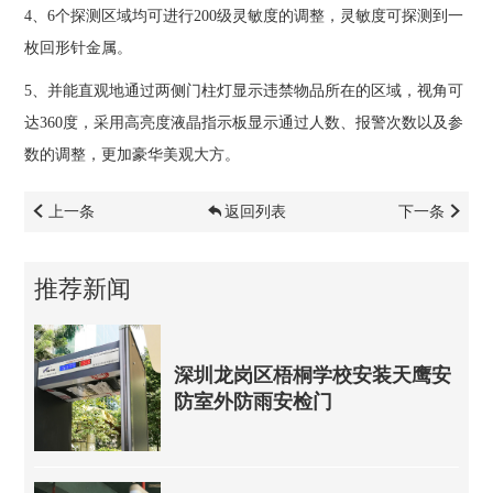
4
、
6
个探测区域均可进行
200
级灵敏度的调整，灵敏度可探测到
一
枚回形针
金属。
5
、并能直观地通过两侧门柱灯显示违禁物品所在的区域，视角可
达
360
度
，采用高亮度液晶指示板显示通过人数、报警次数以及参
数的调整，更加豪华美观大方。
上一条
返回列表
下一条
推荐新闻
深圳龙岗区梧桐学校安装天鹰安
防室外防雨安检门