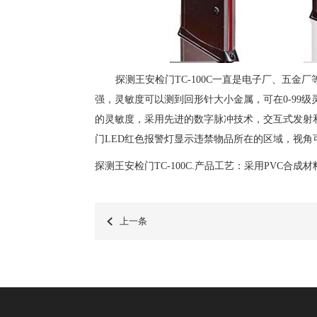
探测王安检门
TC-100C
一直是电子厂、五金厂
强，灵敏度可以测到回形针大小金属，可在
0-99
级
的灵敏度，采用先进的数字脉冲技术，交互式发射
门
LED
红色报警灯显示违禁物品所在的区域，视角
探测王安检门
TC-100C.
产品工艺：采用
PVC
合成材
上一条