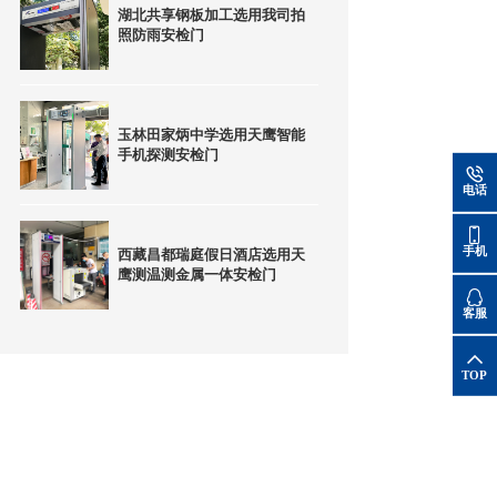
湖北共享钢板加工选用我司拍
照防雨安检门
玉林田家炳中学选用天鹰智能
手机探测安检门
电话
手机
西藏昌都瑞庭假日酒店选用天
鹰测温测金属一体安检门
客服
TOP