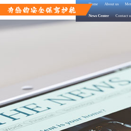
Home
About us
Met
News Center
Contact u