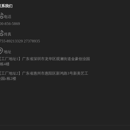
联系我们
电话
00-856-5869
传真
755-89213329 27378935
地址
【工厂地址1】广东省深圳市龙华区观澜街道金豪创业园
A栋4楼
【工厂地址2】广东省惠州市惠阳区新鸿路3号新美艺工
业园c栋2楼