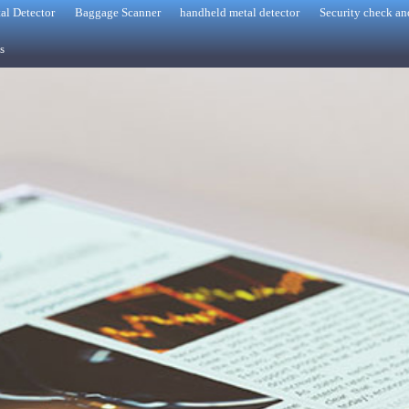
al Detector
Baggage Scanner
handheld metal detector
Security check an
s