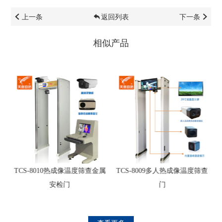
上一条
返回列表
下一条
相似产品
离
TCS-8010热成像温度筛查金属
TCS-8009多人热成像温度筛查
安检门
门