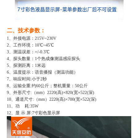
二、技术参数：
1、外接电源：215V~230V
2、工作环境：10℃~45℃
3、测温误差：+/-0.3℃
4、探头数量：1个热成像测温感应探头
5、探测距离：1米远
6、温度提示：语音播报（测温功能）
7、响应时间:小于2秒
8、运输全重:约60公斤；整机重量：50公斤
9、外形尺寸:（mm）2220(高)×820(宽×522(深)
10、通道尺寸:（mm）2220(高)×700(宽×522(深)
11、功 耗:35W
12、显 示 屏:7寸彩色显示屏