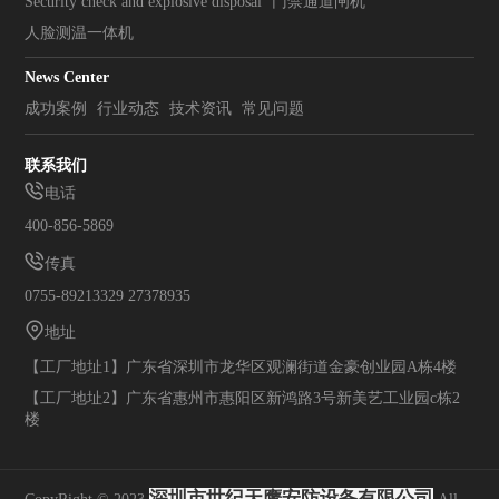
Security check and explosive disposal
门禁通道闸机
人脸测温一体机
News Center
成功案例
行业动态
技术资讯
常见问题
联系我们
电话
400-856-5869
传真
0755-89213329 27378935
地址
【工厂地址1】广东省深圳市龙华区观澜街道金豪创业园A栋4楼
【工厂地址2】广东省惠州市惠阳区新鸿路3号新美艺工业园c栋2
楼
深圳市世纪天鹰安防设备有限公司
CopyRight © 2023
All