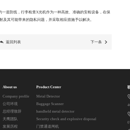
一道防线，行李检查X光机作为一种高效、准确的安检设备，在保
射及其可能带来的隐私问题，并采取相应措施予以解决。
返回列表
下一条
About us
Product Center
Company profile
Metal Detector
公司环境
Baggage Scanner
4
总经理致辞
handheld metal detector
天鹰团队
Security check and explosive disposal
0
发展历程
门禁通道闸机