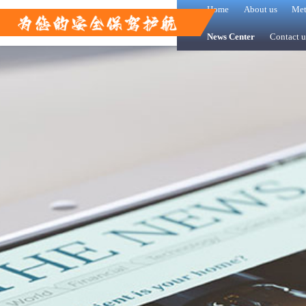
Home
About us
Met
News Center
Contact u