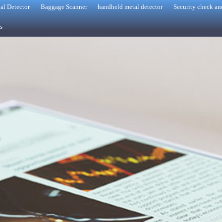
al Detector
Baggage Scanner
handheld metal detector
Security check an
s