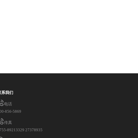
联系我们
电话
00-856-5869
传真
755-89213329 27378935