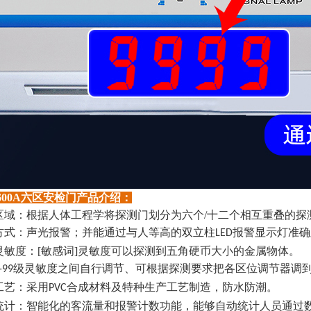
600A
六区安检门产品介绍：
区域：根据人体工程学将探测门划分为六个/十二个相互重叠的探
方式：声光报警；并能通过与人等高的双立柱
报警显示灯准确
LED
灵敏度：[敏感词]灵敏度可以探测到五角硬币大小的金属物体。
级灵敏度之间自行调节、可根据探测要求把各区位调节器调
-99
工艺：采用
合成材料及特种生产工艺制造，防水防潮。
PVC
统计：智能化的客流量和报警计数功能，能够自动统计人员通过