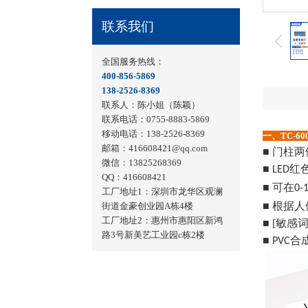
联系我们
全国服务热线：
400-856-5869
138-2526-8369
联系人：陈小姐（陈颖）
联系电话：0755-8883-5869
移动电话：138-2526-8369
一、TC-6
邮箱：416608421@qq.com
■ 门柱
微信：13825268369
■
红
LED
QQ：416608421
■ 可在
0-
工厂地址1：
深圳市龙华区观澜
■ 根据
街道金豪创业园A栋4楼
工厂地址2：
惠州市惠阳区新鸿
■ [敏
路3号新美艺工业园c栋2楼
■
合
PVC