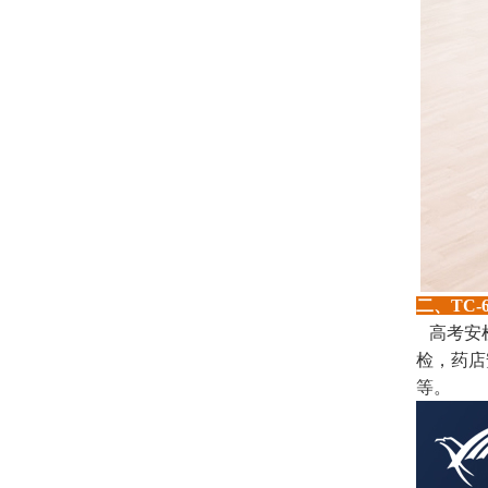
二、TC-
高考安
检，药店
等。