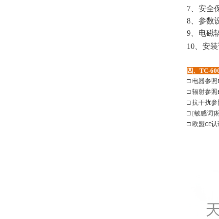
7
、安全
8
、参数
9
、电磁
10
、安装
四、TC-6
□ 电器参照
□ 辐射参照
□ 抗干扰参
□ [敏感词]
□ 欧盟
认
CE