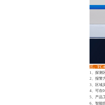
三、
TC-
1
、探测
2
、报警
3
、区域
4
、可在
0
5
、产品
6
、智能