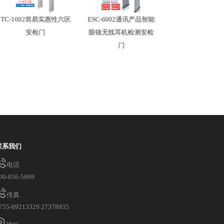
TC-1002简易实惠性六区
ESC-6002通讯产品智能
TRL-800D人脸
安检门
眼镜无线耳机检测安检
33区安检门
门
联系我们
电话
00-856-5869
传真
755-89213329 27378935