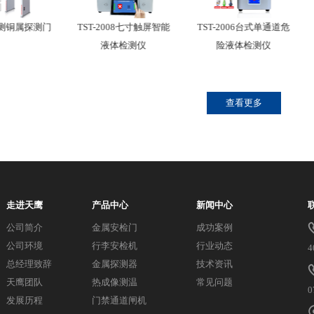
0D测铜属探测门
TST-2008七寸触屏智能
TST-2006台式单通道危
液体检测仪
险液体检测仪
查看更多
走进天鹰
产品中心
新闻中心
公司简介
金属安检门
成功案例
公司环境
行李安检机
行业动态
4
总经理致辞
金属探测器
技术资讯
天鹰团队
热成像测温
常见问题
0
发展历程
门禁通道闸机