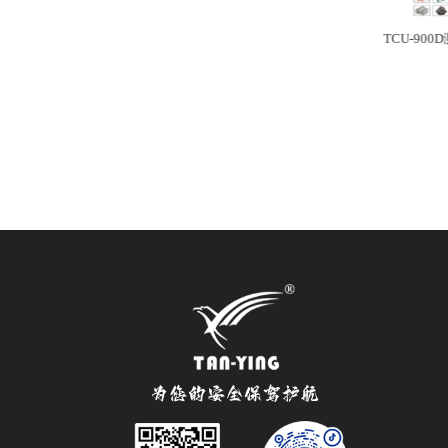
区
ESC-6002通讯产品智能
TRL-800D人脸识别拍照
TCU-90
眼镜无线耳机检测安检
33区安检门
门