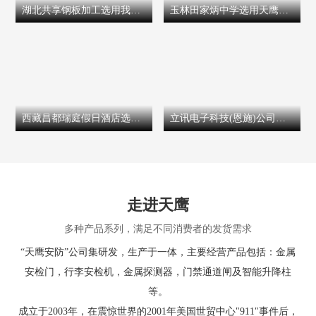
湖北共享钢板加工选用我司拍照防雨安检门
玉林田家炳中学选用天鹰智能手机探测安检门
西藏昌都瑞庭假日酒店选用天鹰测温测金属一体安检门
立讯电子科技(恩施)公司购买天鹰安检门TX-900S
走进天鹰
多种产品系列，满足不同消费者的发货需求
“天鹰安防”公司集研发，生产于一体，主要经营产品包括：金属
安检门，行李安检机，金属探测器，门禁通道闸及智能升降柱
等。
成立于2003年，在震惊世界的2001年美国世贸中心"911"事件后，