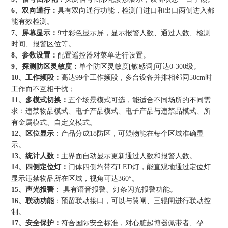
6、双向通行：
具有双向通行功能，检测门进口和出口两侧进入都
能有效检测。
7、屏幕显示：
9寸彩色显示屏，显示报警人数、通过人数、检测
时间、报警区位等。
8、参数设置：
配置遥控器对菜单进行设置。
9、探测防区灵敏度：
单个防区灵敏度[敏感词]可达0-300级。
10、工作频段：
高达99个工作频段，多台设备并排相邻同50cm时
工作而不互相干扰；
11、多模式切换：
五个场景模式可选，能适合不同场所的不同需
求：违禁物品模式、电子产品模式、电子产品与违禁品模式、所
有金属模式、自定义模式。
12、区位显示
：产品分成18防区，可疑物能在每个区域准确显
示。
13、统计人数：
主界面自动显示更新通过人数和报警人数。
14、四侧定位灯：
门体四侧均带有LED灯，能直观地通过定位灯
显示违禁物品所在区域，视角可达360°。
15、声光报警
： 具有语音报警、灯条闪光报警功能。
16、联动功能
：预留联动接口，可以与翼闸、三辊闸进行联动控
制。
17、安全保护：
符合国际安全标准，对心脏起博器佩带者、孕