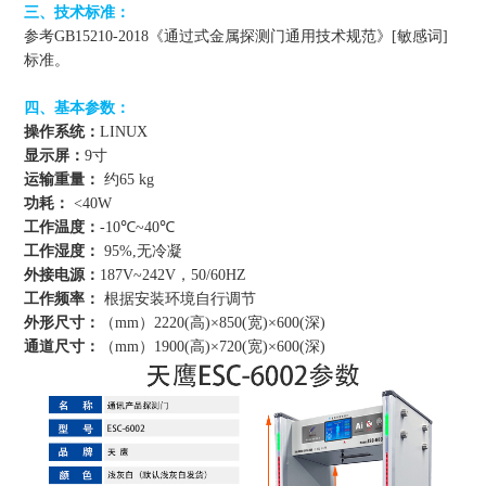
三、技术标准：
参考GB15210-2018《通过式金属探测门通用技术规范》[敏感词]
标准。
四、基本参数：
操作系统：
LINUX
显示屏：
9寸
运输重量：
约65 kg
功耗：
<40W
工作温度：
-10℃~40℃
工作湿度：
95%,无冷凝
外接电源：
187V~242V，50/60HZ
工作频率：
根据安装环境自行调节
外形尺寸：
（mm）2220(高)×850(宽)×600(深)
通道尺寸：
（mm）1900(高)×720(宽)×600(深)