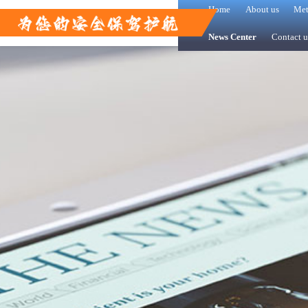
Home
About us
Met
News Center
Contact u