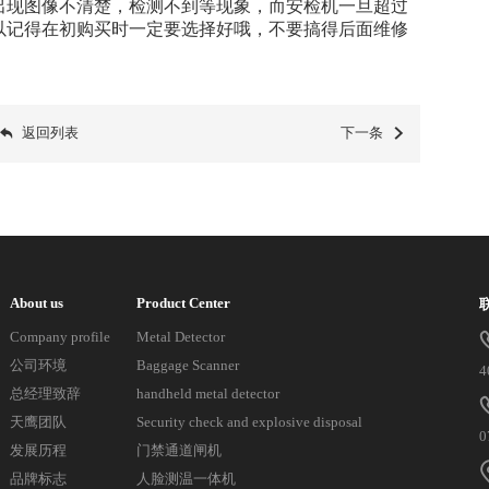
出现图像不清楚，检测不到等现象，而安检机一旦超过
以记得在初购买时一定要选择好哦，不要搞得后面维修
返回列表
下一条
About us
Product Center
Company profile
Metal Detector
公司环境
Baggage Scanner
4
总经理致辞
handheld metal detector
天鹰团队
Security check and explosive disposal
0
发展历程
门禁通道闸机
品牌标志
人脸测温一体机