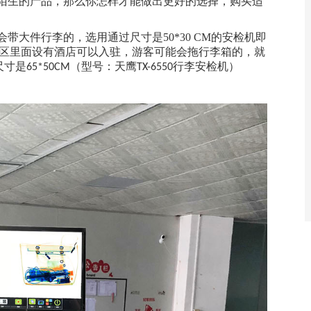
陌生的产品，那么你怎样才能做出更好的选择，购买适
带大件行李的，选用通过尺寸是50*30 CM的安检机即
区里面设有酒店可以入驻，游客可能会拖行李箱的，就
尺寸是
（型号：天鹰
行李安检机）
65*50CM
TX-6550