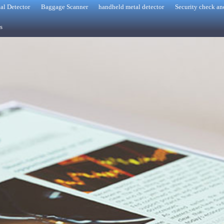
al Detector
Baggage Scanner
handheld metal detector
Security check an
s