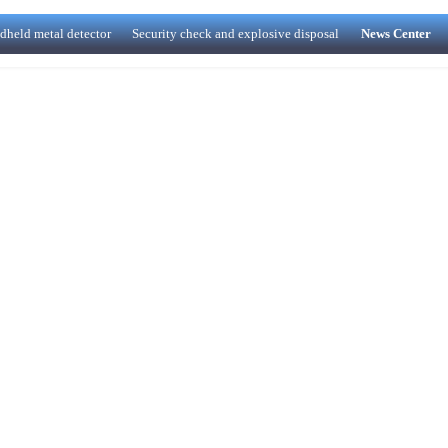
dheld metal detector
Security check and explosive disposal
News Center