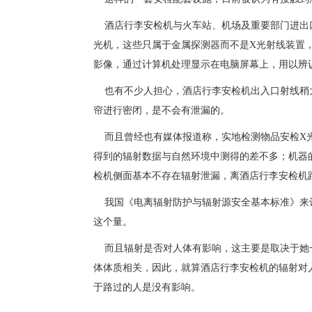
酒店行李安检机与火车站、机场及重要部门进出
光机，这些只属于金属探测器而不是X光
射线
装置
影像，通过计算机处理显示在电脑屏幕上，用以辨
也有不少人担心，酒店行李安检机
出入口射线稍
帘进行
密闭，
是不会有
泄漏
的。
而且曾经也
有媒体报道称，实地检测物品安检
X
得到的辐射数据与自然环境中测得的差不多；机器的
检机
侧面基本不存在辐射泄漏，离
酒店行李安检机
我国《电离辐射防护与辐射源安全基本标准》来
这个量。
而且辐射是否对人体有影响，这主要是取决于她
体体质相关，因此，就算酒店行李安检机的辐射对
于路过的人是没有影响。