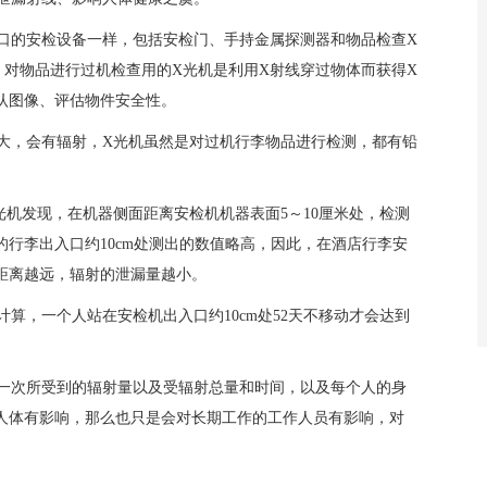
口的安检设备一样，包括安检门、手持金属探测器和物品检查
X
，对物品进行过机检查用的
X光机是利用X射线穿过物体而获得X
认图像、评估物件安全性。
大
，会有辐射
，
X光机虽然
是
对过机行李物品进行检测，
都有铅
光机发现，在机器侧面距离安检机机器表面5～10厘米处，检测
行李出入口约10cm处测出的数值略高，因此，在
酒店行李安
距离越远，辐射的泄漏量越小。
计算，一个人站在安检机出入口约
10cm处52天不移动才会达到
一次所受到的辐射量以及受辐射总量和时间，以及每个人的身
人体有影响，那么也只是会对长期工作的工作人员有影响，对