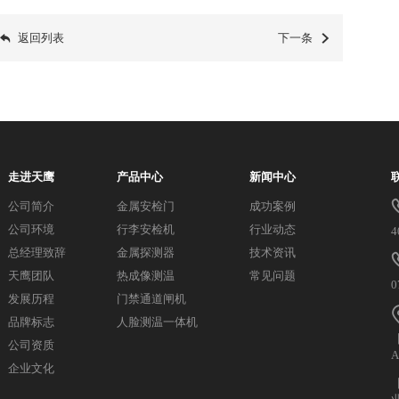
返回列表
下一条
走进天鹰
产品中心
新闻中心
公司简介
金属安检门
成功案例
公司环境
行李安检机
行业动态
4
总经理致辞
金属探测器
技术资讯
天鹰团队
热成像测温
常见问题
0
发展历程
门禁通道闸机
品牌标志
人脸测温一体机
公司资质
企业文化