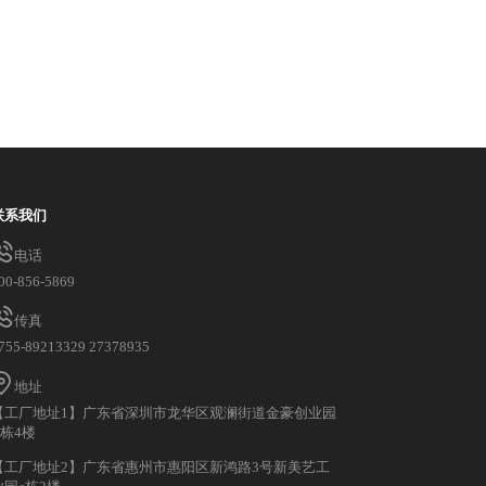
联系我们
电话
00-856-5869
传真
755-89213329 27378935
地址
【工厂地址1】广东省深圳市龙华区观澜街道金豪创业园
A栋4楼
【工厂地址2】广东省惠州市惠阳区新鸿路3号新美艺工