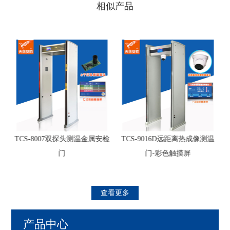
相似产品
测
TCS-8007双探头测温金属安检
TCS-9016D远距离热成像测温
门
门-彩色触摸屏
查看更多
产品中心