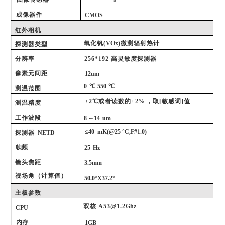
成像器件
CMOS
红外相机
氧化钒
(
VOx
)微测辐射热计
探测器类型
分辨率
256*192
高灵敏度探测器
像素元间距
12um
0
℃-550
℃
测温范围
±2℃或者读数的±2%
，取[敏感词]值
测温精度
工作波段
8
～
14
um
≤40
mK
(@25 °C,F#1.0)
探测器
NETD
帧频
25
Hz
镜头焦距
3.5
mm
视场角（计算值）
50.0°X37.2°
主板参数
双核
A53@1.2
Ghz
CPU
内存
1GB