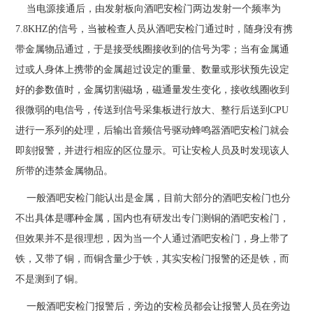
当电源接通后，由发射板向酒吧安检门两边发射一个频率为
7.8KHZ的信号，当被检查人员从酒吧安检门通过时，随身没有携
带金属物品通过，于是接受线圈接收到的信号为零；当有金属通
过或人身体上携带的金属超过设定的重量、数量或形状预先设定
好的参数值时，金属切割磁场，磁通量发生变化，接收线圈收到
很微弱的电信号，传送到信号采集板进行放大、整行后送到CPU
进行一系列的处理，后输出音频信号驱动蜂鸣器酒吧安检门就会
即刻报警，并进行相应的区位显示。可让安检人员及时发现该人
所带的违禁金属物品。
一般酒吧安检门能认出是金属，目前大部分的酒吧安检门也分
不出具体是哪种金属，国内也有研发出专门测铜的酒吧安检门，
但效果并不是很理想，因为当一个人通过酒吧安检门，身上带了
铁，又带了铜，而铜含量少于铁，其实安检门报警的还是铁，而
不是测到了铜。
一般酒吧安检门报警后，旁边的安检员都会让报警人员在旁边