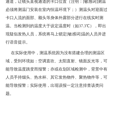
通道，让镜头直视通道的卡口位置（注明：[敏感词]测温
必须将测温门安装在室内恒温环境下；）测温头对迎面过
卡口人流的面部、额头等身体外露部分进行在线实时测
温。当检测到的温度大于设定温度时（如37.3℃），即出
现疑似发热人员，系统将马上锁定[敏感词]温的人员并进
行语音提示。
在实际使用中，测温系统因为没有搭建合理的测温区
域，受到环境如：空调直吹、太阳直射、镜面反光等，可
能导致温度跳变而报警；亦或在划区域检测中，背景中有
人员手持烟头、热水杯、其它发热物件、聚热物件等，可
能导致报警；实际使用，出现误报一定注意排查该类问
题。