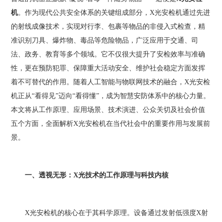
机
。作为现代公共安全体系的关键组成部分，X光安检机通过先进
的射线成像技术，实现对行李、包裹等物品的非侵入式检查，精
准识别刀具、爆炸物、毒品等危险物品，广泛应用于交通、司
法、政务、教育等多个领域。它不仅很大提升了安检效率与准确
性，更在预防犯罪、保障重大活动安全、维护社会稳定方面发挥
着不可替代的作用。随着人工智能与物联网技术的融合，X光安检
机正从“看得见”迈向“看得懂”，成为智慧安防体系中的核心力量。
本文将从工作原理、应用场景、技术演进、公众关切及社会价值
五个方面，全面解析X光安检机在当代社会中的重要作用与发展前
景。
一、透视无形：X光技术的工作原理与科技内核
X光安检机的核心在于其科学原理。设备通过发射低强度X射