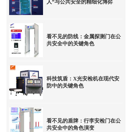
人”与公共安全的精细化博弈
看不见的防线：金属探测门在公
共安全中的关键角色
科技筑盾：X光安检机在现代安
防中的关键角色
看不见的盾牌：行李安检门在公
共安全中的角色演变