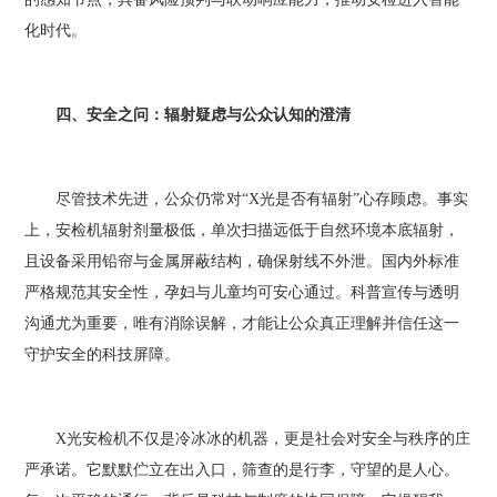
化时代。
四、安全之问：辐射疑虑与公众认知的澄清
尽管技术先进，公众仍常对“X光是否有辐射”心存顾虑。事实
上，安检机辐射剂量极低，单次扫描远低于自然环境本底辐射，
且设备采用铅帘与金属屏蔽结构，确保射线不外泄。国内外标准
严格规范其安全性，孕妇与儿童均可安心通过。科普宣传与透明
沟通尤为重要，唯有消除误解，才能让公众真正理解并信任这一
守护安全的科技屏障。
X光安检机不仅是冷冰冰的机器，更是社会对安全与秩序的庄
严承诺。它默默伫立在出入口，筛查的是行李，守望的是人心。