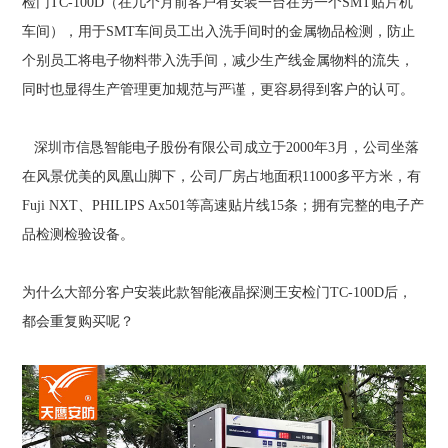
检门
TC-100D
（在几个月前客户有安装一台在另一个
SMT
贴片机
车间），用于
SMT
车间员工出入洗手间时的金属物品检测，防止
个别员工将电子物料带入洗手间，减少生产线金属物料的流失，
同时也显得生产管理更加规范与严谨，更容易得到客户的认可。
深圳市信恳智能电子股份有限公司成立于
2000
年
3
月，公司坐落
在风景优美的凤凰山脚下，公司厂房占地面积
11000
多平方米，有
Fuji NXT
、
PHILIPS Ax501
等高速贴片线
15
条；拥有完整的电子产
品检测检验设备。
为什么大部分客户安装此款
智能液晶探测王安检门TC-100D后，
都会重复购买呢？