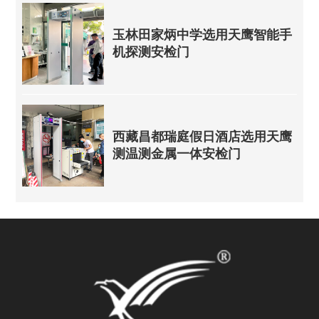
玉林田家炳中学选用天鹰智能手
机探测安检门
西藏昌都瑞庭假日酒店选用天鹰
测温测金属一体安检门