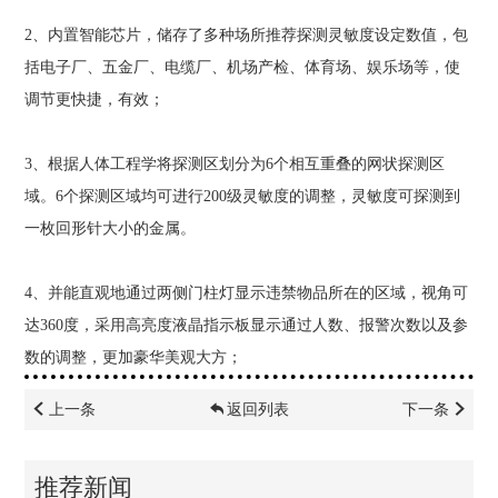
2
、内置智能芯片，储存了多种场所推荐探测灵敏度设定数值，包
括电子厂、五金厂、电缆厂、机场产检、体育场、娱乐场等，使
调节更快捷，有效；
3
、根据人体工程学将探测区划分为
6
个相互重叠的网状探测区
域。
6
个探测区域均可进行
200
级灵敏度的调整，灵敏度可探测到
一枚回形针大小的金属。
4
、并能直观地通过两侧门柱灯显示违禁物品所在的区域，视角可
达
360
度，采用高亮度液晶指示板显示通过人数、报警次数以及参
数的调整，更加豪华美观大方；
上一条
返回列表
下一条
推荐新闻